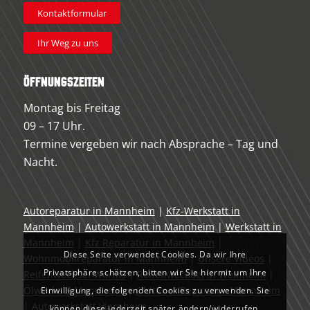
Kontaktformular
Ihr Weg zu uns
Öffnungszeiten
Montag bis Freitag
09 – 17 Uhr.
Termine vergeben wir nach Absprache – Tag und
Nacht.
Autoreparatur in Mannheim
|
Kfz-Werkstatt in
Mannheim
|
Autowerkstatt in Mannheim
|
Werkstatt in
Mannheim
|
Kfz Reparatur in Mannheim
|
Diese Seite verwendet Cookies. Da wir Ihre
Wohnmobilreparatur in Mannheim
|
Unsere Videos
|
Privatsphäre schätzen, bitten wir Sie hiermit um Ihre
Reifenwechsel Worms
|
Reifenwechsel in Weinheim
|
Ölwechsel Mannheim
|
Oldtimer Reparatur Mannheim
Einwilligung, die folgenden Cookies zu verwenden. Sie
|
Autowerkstatt Viernheim
können diese jederzeit später ändern/widerrufen,