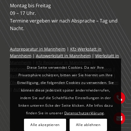
Montag bis Freitag
09 – 17 Uhr.
Termine vergeben wir nach Absprache – Tag und
Nacht.
Autoreparatur in Mannheim
|
Kfz-Werkstatt in
Mannheim
|
Autowerkstatt in Mannheim
|
Werkstatt in
Mannheim
|
Kfz Reparatur in Mannheim
|
Diese Seite verwendet Cookies. Da wir Ihre
Wohnmobilreparatur in Mannheim
|
Unsere Videos
|
Privatsphäre schätzen, bitten wir Sie hiermit um Ihre
Reifenwechsel Worms
|
Reifenwechsel in Weinheim
|
Ölwechsel Mannheim
|
Oldtimer Reparatur Mannheim
Einwilligung, die folgenden Cookies zu verwenden. Sie
|
Autowerkstatt Viernheim
können diese jederzeit später ändern/widerrufen,
indem Sie auf die Schaltfläche Einstellungen in der
linken unteren Ecke der Seite klicken. Alle Infos dazu
finden Sie in unserer
Datenschutzerklärung
.
Alle akzeptieren
Alle ablehnen