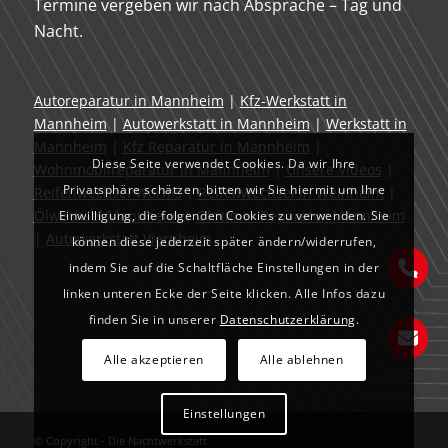
Termine vergeben wir nach Absprache – Tag und
Nacht.
Autoreparatur in Mannheim
|
Kfz-Werkstatt in
Mannheim
|
Autowerkstatt in Mannheim
|
Werkstatt in
Mannheim
|
Kfz Reparatur in Mannheim
|
Diese Seite verwendet Cookies. Da wir Ihre
Wohnmobilreparatur in Mannheim
|
Unsere Videos
|
Privatsphäre schätzen, bitten wir Sie hiermit um Ihre
Reifenwechsel Worms
|
Reifenwechsel in Weinheim
|
Ölwechsel Mannheim
|
Oldtimer Reparatur Mannheim
Einwilligung, die folgenden Cookies zu verwenden. Sie
|
Autowerkstatt Viernheim
können diese jederzeit später ändern/widerrufen,
indem Sie auf die Schaltfläche Einstellungen in der
linken unteren Ecke der Seite klicken. Alle Infos dazu
finden Sie in unserer
Datenschutzerklärung
.
Alle akzeptieren
Alle ablehnen
Einstellungen
© Copyright - Die Nachtwerkstatt